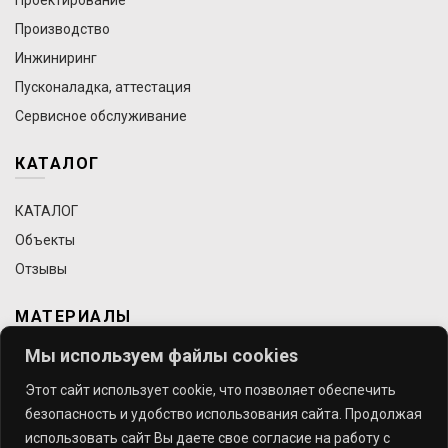
Проектирование
Производство
Инжиниринг
Пусконаладка, аттестация
Сервисное обслуживание
КАТАЛОГ
КАТАЛОГ
Объекты
Отзывы
МАТЕРИАЛЫ
Мы используем файлы cookies
Статьи
Этот сайт использует cookie, что позволяет обеспечить
Требования к строительству чистых помещений
безопасность и удобство использования сайта. Продолжая
Выставки
использовать сайт Вы даете свое согласие на работу с