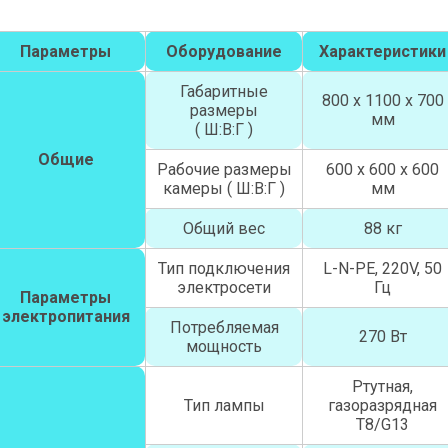
Параметры
Оборудование
Характеристики
Габаритные
800 х 1100 х 700
размеры
мм
( Ш:В:Г )
Общие
Рабочие размеры
600 х 600 х 600
камеры ( Ш:В:Г )
мм
Общий вес
88 кг
Тип подключения
L-N-PE, 220V, 50
электросети
Гц
Параметры
электропитания
Потребляемая
270 Вт
мощность
Ртутная,
Тип лампы
газоразрядная
T8/G13