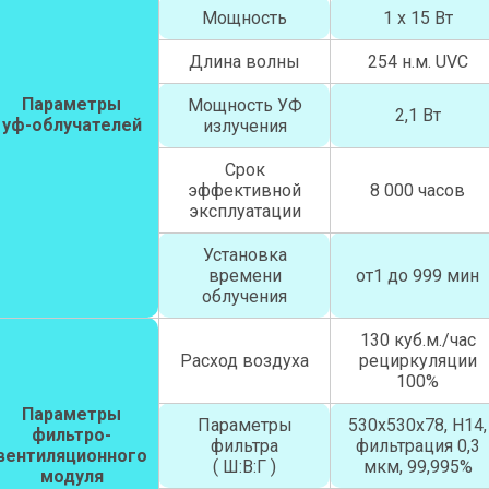
Мощность
1 х 15 Вт
Длина волны
254 н.м. UVC
Параметры
Мощность УФ
2,1 Вт
уф-облучателей
излучения
Срок
эффективной
8 000 часов
эксплуатации
Установка
времени
от1 до 999 мин
облучения
130 куб.м./час
Расход воздуха
рециркуляции
100%
Параметры
Параметры
530х530х78, Н14,
фильтро-
фильтра
фильтрация 0,3
вентиляционного
( Ш:В:Г )
мкм, 99,995%
модуля