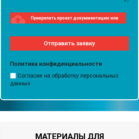
0
/
cloud_upload
Прикрепить проект докумментацию или
проект
Отправить заявку
Политика конфиденциальности
Согласие на обработку персональных
данных
МАТЕРИАЛЫ ДЛЯ