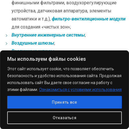
финишными фильтрами, воздухорегулирующие
устройства, датчиковая аппаратура, элементы
автоматики и т.д.),
фильтро-вентиляционные модули
для создания «чистых зон»;
Внутренние инженерные системы
;
Воздушные шлюзы
;
Воздушные шлюзы
.
Мы используем файлы cookies
Этот сайт использует cookie, что позволяет обеспечить
безопасность и удобство использования сайта. Продолжая
Основополагающими элементами чистых помещений и
использовать сайт Вы даете свое согласие на работу с
чистых зон являются стеновые ограждающие
этими файлами.
Ознакомиться с условиями использования
конструкции, состоящие из стеновых перегородок и/или
облицовочных панелей.
Принять все
Стеновые панели для чистых помещений
должны
соответствовать строгим стандартам GMP, отвечать всем
Отказаться
требованиям международного стандарта ГОСТ Р ИСО