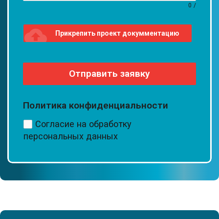
0
/
cloud_upload
Прикрепить проект докумментацию
или проект
Отправить заявку
Политика конфиденциальности
Согласие на обработку
персональных данных