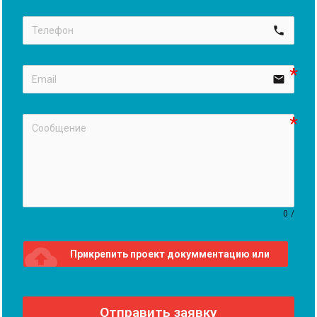
call
email
0
/
cloud_upload
Прикрепить проект докумментацию или
проект
Отправить заявку