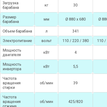
Загрузка
кг
30
барабана
Размер
мм
Ø 880 х 680
Ø 88
барабана
Объем барабана
л
341
Электропитание
вольт
110 / 220 / 380
110 /
Мощность
кВт
4
двигателя
Мощность
кВт
5,5
инвертора
Частота
вращения
об/мин
39
стирки
Частота
вращения
об/мин
425/820
отжима