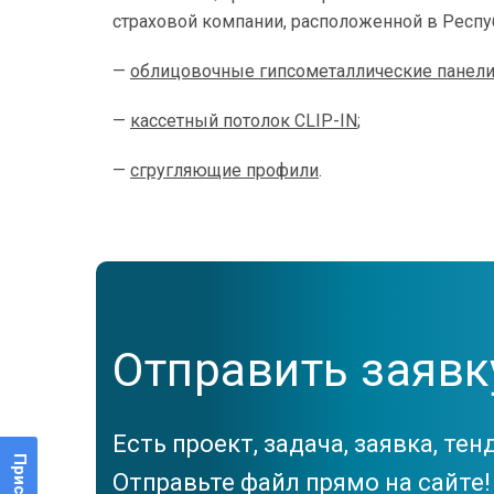
страховой компании, расположенной в Респу
—
облицовочные гипсометаллические панели
—
к
ассетный потолок CLIP
-I
N
;
—
сгругляющие профили
.
Отправить заявк
Есть проект, задача, заявка, тен
Отправьте файл прямо на сайте!