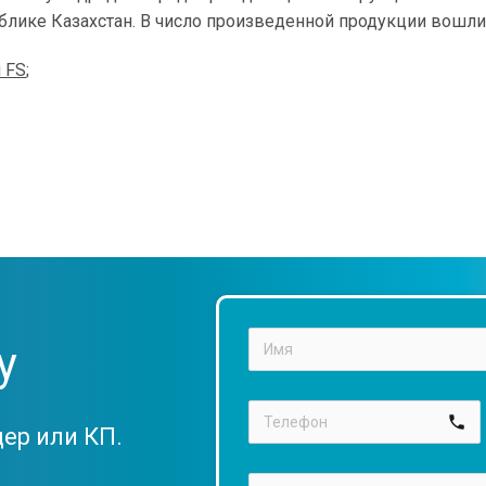
блике Казахстан. В число произведенной продукции вошли
 FS
;
у
call
дер или КП.