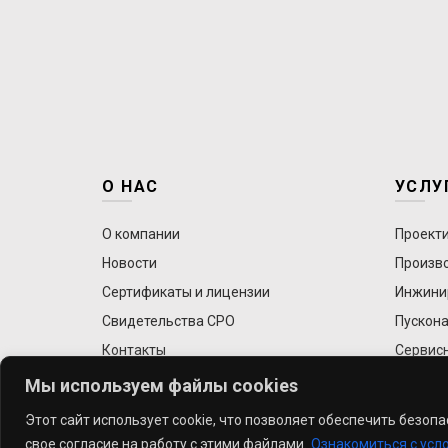
О НАС
УСЛУ
О компании
Проект
Новости
Произв
Сертификаты и лицензии
Инжини
Свидетельства СРО
Пускона
Контакты
Сервис
Мы используем файлы cookies
Этот сайт использует cookie, что позволяет обеспечить безоп
© 2026
PharmEng
свое согласие на работу с этими файлами.
Ознакомиться с усл