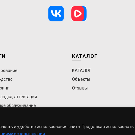
ГИ
КАТАЛОГ
ирование
КАТАЛОГ
одство
Объекты
ринг
Отзывы
ладка, аттестация
ное обслуживание
асность и удобство использования сайта. Продолжая использовать
ineering Производство и строительство чистых помещений
овиями использования