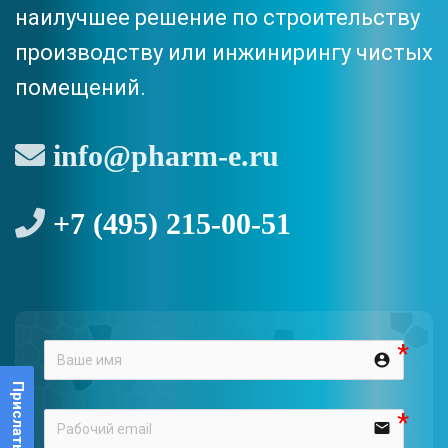
наилучшее решение по строительству
производству или инжинирингу чистых
помещений.
info@pharm-e.ru
+7 (495) 215-00-51
account_circle
Прислать проект
email