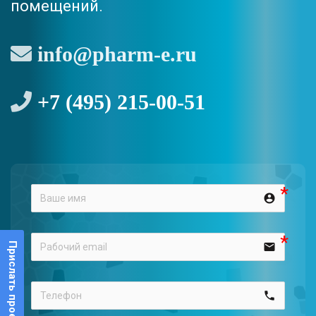
помещений.
info@pharm-e.ru
+7 (495) 215-00-51
account_circle
email
Прислать проект
call